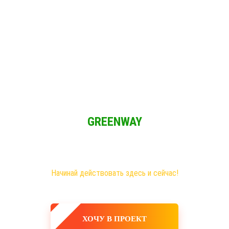
Решение для Социальных сетей
и мы имеем возможность зарабатывать при свободном графике из 
GREENWAY
Новая эра на рынке сетевого бизнеса!
Самые большие возможности именно здесь!
Хочешь построить свое дело, в том числе в интернете?
Начинай действовать здесь и сейчас!
ХОЧУ В ПРОЕКТ