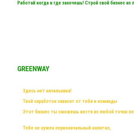
Работай когда и где захочешь! Строй свой бизнес из
GREENWAY
✅
Здесь нет начальника!
Здесь грамотный наставник и 
✅
Твой заработок зависит от тебя и команды
, здесь
✅
Этот бизнес ты сможешь вести из любой точки п
смартфон,планшет,ноутбук или компьютер и интернет!
✅
Тебе не нужен первоначальный капитал,
помещения,
логистикой, персоналом, бухгалтерскими расчетами! Это в