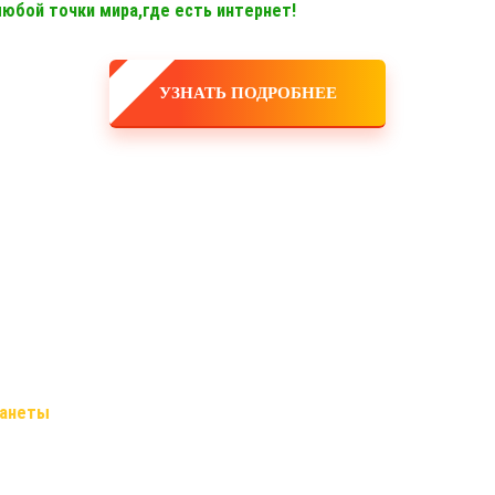
 любой точки мира,где есть интернет!
УЗНАТЬ ПОДРОБНЕЕ
дружная команда!
 ты сможешь заработать большие деньги, и тебе никто не поставит 
ланеты
, и он будет только укрепляться! Это именно тот самый слу
 офисы, закупка товара, оборудования, услуги маркетологов и рек
се делает для тебя и за тебя компания!