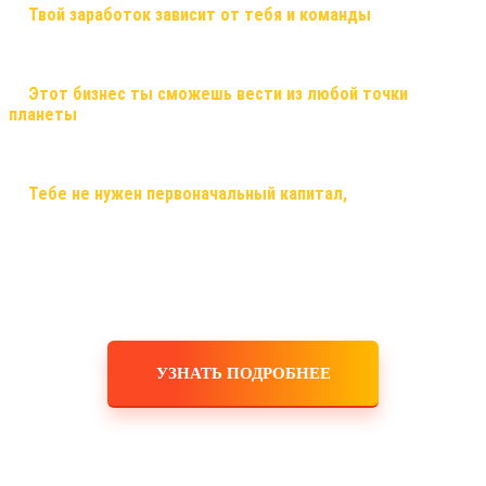
✅
Твой заработок зависит от тебя и команды
, здесь ты
сможешь заработать большие деньги, и тебе никто не поставит
рамки! Рост в заработке не имеет потолка!
✅
Этот бизнес ты сможешь вести из любой точки
планеты
, и он будет только укрепляться! Это именно тот
самый случай, когда ты строишь свой бизнес, используя только
смартфон, планшет, ноутбук или компьютер и интернет!
✅
Тебе не нужен первоначальный капитал,
помещения,
офисы, закупка товара, оборудования, услуги маркетологов и
рекламодателей! Ты не занимаешься производством,
логистикой, персоналом, бухгалтерскими расчетами! Это все
делает для тебя и за тебя компания!
УЗНАТЬ ПОДРОБНЕЕ