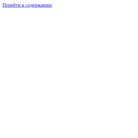
Перейти к содержанию
Решение для Социальных сетей
Мы обычные люди и мы имеем возможность зарабатывать при
свободном графике из любой точки мира!