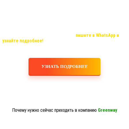
Не все видео передают хорошую видимость результата и
эффекта, но в реальности, мы вас уверяем результат
удивительный!
Если Вас, заинтересовала продукция компании и вы хотите
узнать о возможностях иметь дополнительный доход, который с
нашей командой станет реальностью,
пишите в WhatsApp и
узнайте подробнее!
УЗНАТЬ ПОДРОБНЕЕ
Почему нужно сейчас приходить в компанию
Greenway