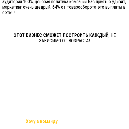
аудитория 100%, ценовая политика компании Вас приятно удивит,
маркетинг очень щедрый: 64% от товарооборота-это выплаты в
сеть!!!
ЭТОТ БИЗНЕС СМОЖЕТ ПОСТРОИТЬ КАЖДЫЙ
, НЕ
ЗАВИСИМО ОТ ВОЗРАСТА!
Стань частью моей команды
Используя простые инструменты, Вы сможете приглашать
партнёров через интернет.
Это лучшее предложение, поверь!
Напиши «
Хочу в команду
«, и узнай все подробности этого
бизнеса!