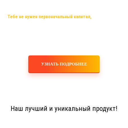
самый случай, когда ты строишь свой бизнес, используя только
смартфон,планшет,ноутбук или компьютер и интернет!
✅
Тебе не нужен первоначальный капитал,
помещения,
офисы, закупка товара, оборудования, услуги маркетологов и
рекламодателей! Ты не занимаешься производством,
логистикой, персоналом, бухгалтерскими расчетами! Это все
делает для тебя и за тебя компания!
УЗНАТЬ ПОДРОБНЕЕ
Наш лучший и уникальный продукт!