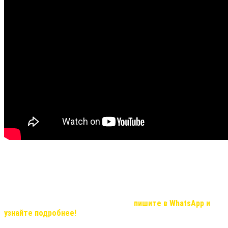
Не все видео передают хорошую видимость результата и
эффекта, но в реальности, мы вас уверяем результат
удивительный!
Если Вас, заинтересовала продукция компании и вы хотите
узнать о возможностях иметь дополнительный доход, который с
нашей командой станет реальностью,
пишите в WhatsApp и
узнайте подробнее!