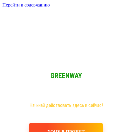
Перейти к содержанию
Решение для Социальных сетей
Мы обычные люди и мы имеем возможность зарабатывать при
свободном графике из любой точки мира!
GREENWAY
Новая эра на рынке сетевого бизнеса!
Самые большие возможности именно здесь!
Хочешь построить свое дело, в том числе в интернете?
Начинай действовать здесь и сейчас!
ХОЧУ В ПРОЕКТ