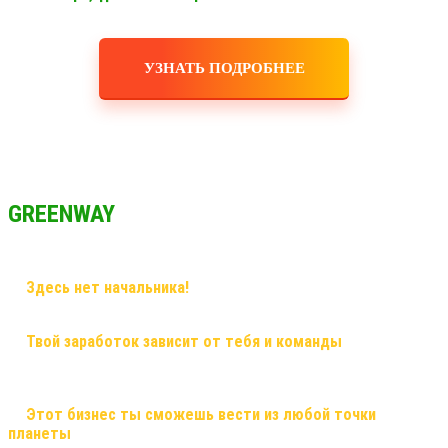
УЗНАТЬ ПОДРОБНЕЕ
GREENWAY
✅
Здесь нет начальника!
Здесь грамотный наставник и
дружная команда!
✅
Твой заработок зависит от тебя и команды
, здесь ты
сможешь заработать большие деньги, и тебе никто не поставит
рамки! Рост в заработке не имеет потолка!
✅
Этот бизнес ты сможешь вести из любой точки
планеты
, и он будет только укрепляться! Это именно тот