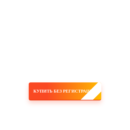
считать настоящим интегратором современных научных
новинок.
Ниже представленные видео о флагмане компании, это
ультратонкое рассечённое микроволокно, используемое в
изделиях AQUAmagic, производится в Японии и имеет на
сегодняшний момент самые высокие качественные
характеристики. В коллекции изделий AQUAmagic используется
более 20 разных видов плетения различного по своим
характеристикам ультратонкого микроволокна. Дополнительный
антибактериальный эффект достигается за счет обработки
ткани ионами серебра.
КУПИТЬ БЕЗ РЕГИСТРАЦИИ