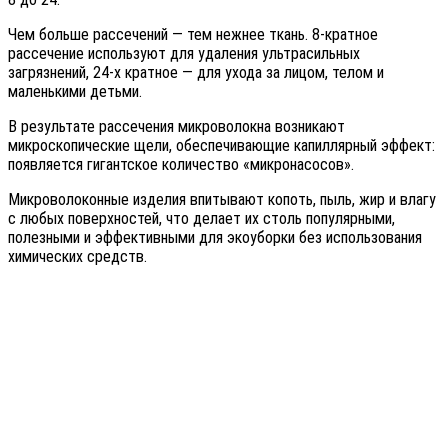
Чем больше рассечений — тем нежнее ткань. 8-кратное
рассечение используют для удаления ультрасильных
загрязнений, 24-х кратное — для ухода за лицом, телом и
маленькими детьми.
В результате рассечения микроволокна возникают
микроскопические щели, обеспечивающие капиллярный эффект:
появляется гигантское количество «микронасосов».
Микроволоконные изделия впитывают копоть, пыль, жир и влагу
с любых поверхностей, что делает их столь популярными,
полезными и эффективными для экоуборки без использования
химических средств.
ЗАБЕРИ СВОЙ MERSEDES
БЕСПЛАТНО!
Закрой квалификацию и получи Mersedes – C180 стоимостью
2.500.000 руб. В 🎁 ПОДАРОК!