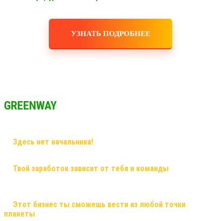
УЗНАТЬ ПОДРОБНЕЕ
GREENWAY
✅
Здесь нет начальника!
Здесь грамотный наставник и
дружная команда!
✅
Твой заработок зависит от тебя и команды
, здесь ты
сможешь заработать большие деньги, и тебе никто не поставит
рамки! Рост в заработке не имеет потолка!
✅
Этот бизнес ты сможешь вести из любой точки
планеты
, и он будет только укрепляться! Это именно тот