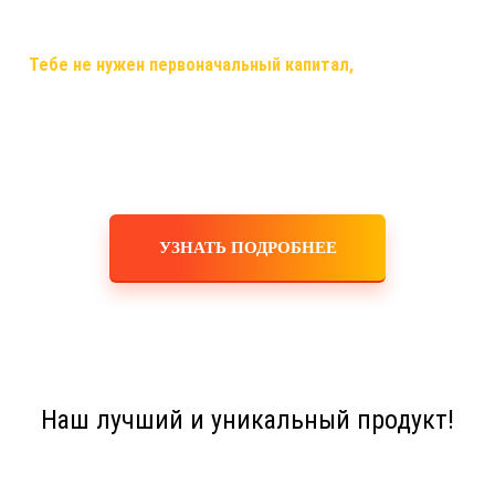
самый случай, когда ты строишь свой бизнес, используя только
смартфон,планшет,ноутбук или компьютер и интернет!
✅
Тебе не нужен первоначальный капитал,
помещения,
офисы, закупка товара, оборудования, услуги маркетологов и
рекламодателей! Ты не занимаешься производством,
логистикой, персоналом, бухгалтерскими расчетами! Это все
делает для тебя и за тебя компания!
УЗНАТЬ ПОДРОБНЕЕ
Наш лучший и уникальный продукт!