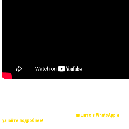
Не все видео передают хорошую видимость результата и
эффекта, но в реальности, мы вас уверяем результат
удивительный!
Если Вас, заинтересовала продукция компании и вы хотите
узнать о возможностях иметь дополнительный доход, который с
нашей командой станет реальностью,
пишите в WhatsApp и
узнайте подробнее!