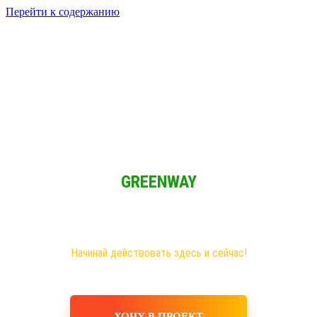
Перейти к содержанию
Решение для Социальных сетей
Мы обычные люди и мы имеем возможность зарабатывать при
свободном графике из любой точки мира!
GREENWAY
Новая эра на рынке сетевого бизнеса!
Самые большие возможности именно здесь!
Хочешь построить свое дело, в том числе в интернете?
Начинай действовать здесь и сейчас!
ХОЧУ В ПРОЕКТ