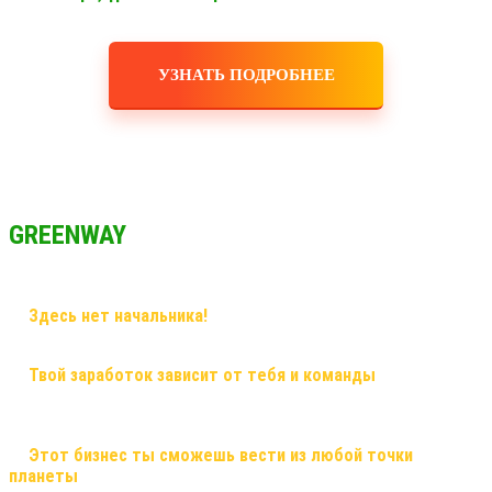
УЗНАТЬ ПОДРОБНЕЕ
GREENWAY
✅
Здесь нет начальника!
Здесь грамотный наставник и
дружная команда!
✅
Твой заработок зависит от тебя и команды
, здесь ты
сможешь заработать большие деньги, и тебе никто не поставит
рамки! Рост в заработке не имеет потолка!
✅
Этот бизнес ты сможешь вести из любой точки
планеты
, и он будет только укрепляться! Это именно тот