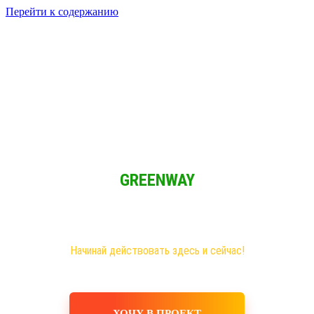
Перейти к содержанию
Решение для Социальных сетей
Мы обычные люди и мы имеем возможность зарабатывать при
свободном графике из любой точки мира!
GREENWAY
Новая эра на рынке сетевого бизнеса!
Самые большие возможности именно здесь!
Хочешь построить свое дело, в том числе в интернете?
Начинай действовать здесь и сейчас!
ХОЧУ В ПРОЕКТ