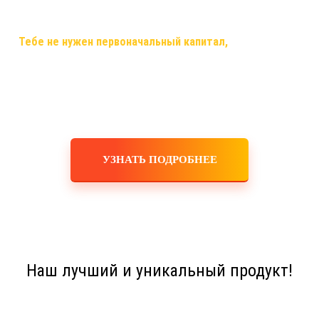
самый случай, когда ты строишь свой бизнес, используя только
смартфон,планшет,ноутбук или компьютер и интернет!
✅
Тебе не нужен первоначальный капитал,
помещения,
офисы, закупка товара, оборудования, услуги маркетологов и
рекламодателей! Ты не занимаешься производством,
логистикой, персоналом, бухгалтерскими расчетами! Это все
делает для тебя и за тебя компания!
УЗНАТЬ ПОДРОБНЕЕ
Наш лучший и уникальный продукт!