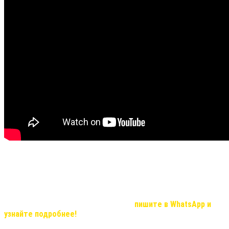
Не все видео передают хорошую видимость результата и
эффекта, но в реальности, мы вас уверяем результат
удивительный!
Если Вас, заинтересовала продукция компании и вы хотите
узнать о возможностях иметь дополнительный доход, который с
нашей командой станет реальностью,
пишите в WhatsApp и
узнайте подробнее!