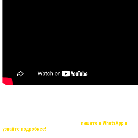
Не все видео передают хорошую видимость результата и
эффекта, но в реальности, мы вас уверяем результат
удивительный!
Если Вас, заинтересовала продукция компании и вы хотите
узнать о возможностях иметь дополнительный доход, который с
нашей командой станет реальностью,
пишите в WhatsApp и
узнайте подробнее!