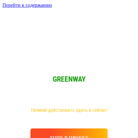
Перейти к содержанию
Решение для Социальных сетей
Мы обычные люди и мы имеем возможность зарабатывать при
свободном графике из любой точки мира!
GREENWAY
Новая эра на рынке сетевого бизнеса!
Самые большие возможности именно здесь!
Хочешь построить свое дело, в том числе в интернете?
Начинай действовать здесь и сейчас!
ХОЧУ В ПРОЕКТ