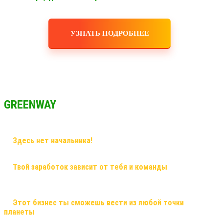
УЗНАТЬ ПОДРОБНЕЕ
GREENWAY
✅
Здесь нет начальника!
Здесь грамотный наставник и
дружная команда!
✅
Твой заработок зависит от тебя и команды
, здесь ты
сможешь заработать большие деньги, и тебе никто не поставит
рамки! Рост в заработке не имеет потолка!
✅
Этот бизнес ты сможешь вести из любой точки
планеты
, и он будет только укрепляться! Это именно тот