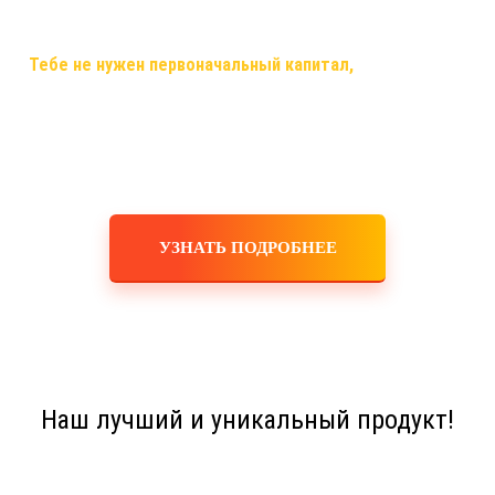
самый случай, когда ты строишь свой бизнес, используя только
смартфон,планшет,ноутбук или компьютер и интернет!
✅
Тебе не нужен первоначальный капитал,
помещения,
офисы, закупка товара, оборудования, услуги маркетологов и
рекламодателей! Ты не занимаешься производством,
логистикой, персоналом, бухгалтерскими расчетами! Это все
делает для тебя и за тебя компания!
УЗНАТЬ ПОДРОБНЕЕ
Наш лучший и уникальный продукт!