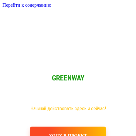
Перейти к содержанию
Решение для Социальных сетей
Мы обычные люди и мы имеем возможность зарабатывать при
свободном графике из любой точки мира!
GREENWAY
Новая эра на рынке сетевого бизнеса!
Самые большие возможности именно здесь!
Хочешь построить свое дело, в том числе в интернете?
Начинай действовать здесь и сейчас!
ХОЧУ В ПРОЕКТ