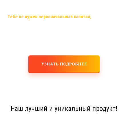
самый случай, когда ты строишь свой бизнес, используя только
смартфон,планшет,ноутбук или компьютер и интернет!
✅
Тебе не нужен первоначальный капитал,
помещения,
офисы, закупка товара, оборудования, услуги маркетологов и
рекламодателей! Ты не занимаешься производством,
логистикой, персоналом, бухгалтерскими расчетами! Это все
делает для тебя и за тебя компания!
УЗНАТЬ ПОДРОБНЕЕ
Наш лучший и уникальный продукт!