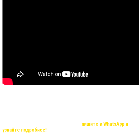
Не все видео передают хорошую видимость результата и
эффекта, но в реальности, мы вас уверяем результат
удивительный!
Если Вас, заинтересовала продукция компании и вы хотите
узнать о возможностях иметь дополнительный доход, который с
нашей командой станет реальностью,
пишите в WhatsApp и
узнайте подробнее!