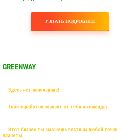
УЗНАТЬ ПОДРОБНЕЕ
GREENWAY
✅
Здесь нет начальника!
Здесь грамотный наставник и
дружная команда!
✅
Твой заработок зависит от тебя и команды
, здесь ты
сможешь заработать большие деньги, и тебе никто не поставит
рамки! Рост в заработке не имеет потолка!
✅
Этот бизнес ты сможешь вести из любой точки
планеты
, и он будет только укрепляться! Это именно тот