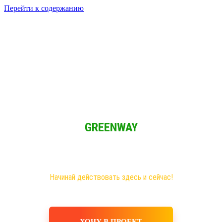
Перейти к содержанию
Решение для Социальных сетей
Мы обычные люди и мы имеем возможность зарабатывать при
свободном графике из любой точки мира!
GREENWAY
Новая эра на рынке сетевого бизнеса!
Самые большие возможности именно здесь!
Хочешь построить свое дело, в том числе в интернете?
Начинай действовать здесь и сейчас!
ХОЧУ В ПРОЕКТ