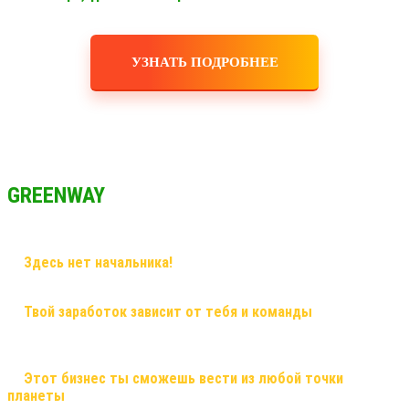
УЗНАТЬ ПОДРОБНЕЕ
GREENWAY
✅
Здесь нет начальника!
Здесь грамотный наставник и
дружная команда!
✅
Твой заработок зависит от тебя и команды
, здесь ты
сможешь заработать большие деньги, и тебе никто не поставит
рамки! Рост в заработке не имеет потолка!
✅
Этот бизнес ты сможешь вести из любой точки
планеты
, и он будет только укрепляться! Это именно тот