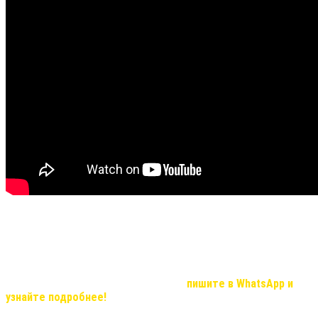
Не все видео передают хорошую видимость результата и
эффекта, но в реальности, мы вас уверяем результат
удивительный!
Если Вас, заинтересовала продукция компании и вы хотите
узнать о возможностях иметь дополнительный доход, который с
нашей командой станет реальностью,
пишите в WhatsApp и
узнайте подробнее!