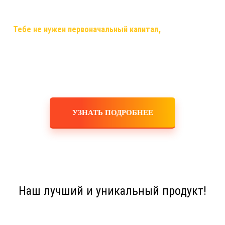
самый случай, когда ты строишь свой бизнес, используя только
смартфон,планшет,ноутбук или компьютер и интернет!
✅
Тебе не нужен первоначальный капитал,
помещения,
офисы, закупка товара, оборудования, услуги маркетологов и
рекламодателей! Ты не занимаешься производством,
логистикой, персоналом, бухгалтерскими расчетами! Это все
делает для тебя и за тебя компания!
УЗНАТЬ ПОДРОБНЕЕ
Наш лучший и уникальный продукт!