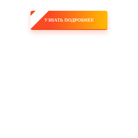
УЗНАТЬ ПОДРОБНЕЕ
 команда!
ешь заработать большие деньги, и тебе никто не поставит рамки! 
, и он будет только укрепляться! Это именно тот самый случай, ко
 закупка товара, оборудования, услуги маркетологов и рекламодат
мпания!