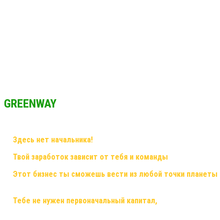
GREENWAY
✅
Здесь нет начальника!
Здесь грамотный наставник и дружная
✅
Твой заработок зависит от тебя и команды
, здесь ты смож
✅
Этот бизнес ты сможешь вести из любой точки планеты
смартфон,планшет,ноутбук или компьютер и интернет!
✅
Тебе не нужен первоначальный капитал,
помещения, офисы,
бухгалтерскими расчетами! Это все делает для тебя и за тебя ко