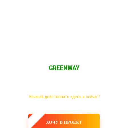
Решение для Социальных сетей
и мы имеем возможность зарабатывать при свободном графике из 
GREENWAY
Новая эра на рынке сетевого бизнеса!
Самые большие возможности именно здесь!
Хочешь построить свое дело, в том числе в интернете?
Начинай действовать здесь и сейчас!
ХОЧУ В ПРОЕКТ