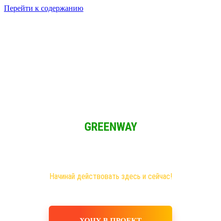
Перейти к содержанию
Решение для Социальных сетей
Мы обычные люди и мы имеем возможность зарабатывать при
свободном графике из любой точки мира!
GREENWAY
Новая эра на рынке сетевого бизнеса!
Самые большие возможности именно здесь!
Хочешь построить свое дело, в том числе в интернете?
Начинай действовать здесь и сейчас!
ХОЧУ В ПРОЕКТ