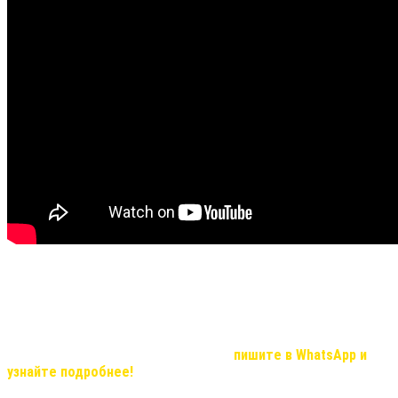
Не все видео передают хорошую видимость результата и
эффекта, но в реальности, мы вас уверяем результат
удивительный!
Если Вас, заинтересовала продукция компании и вы хотите
узнать о возможностях иметь дополнительный доход, который с
нашей командой станет реальностью,
пишите в WhatsApp и
узнайте подробнее!