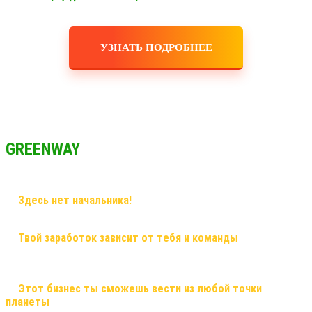
УЗНАТЬ ПОДРОБНЕЕ
GREENWAY
✅
Здесь нет начальника!
Здесь грамотный наставник и
дружная команда!
✅
Твой заработок зависит от тебя и команды
, здесь ты
сможешь заработать большие деньги, и тебе никто не поставит
рамки! Рост в заработке не имеет потолка!
✅
Этот бизнес ты сможешь вести из любой точки
планеты
, и он будет только укрепляться! Это именно тот