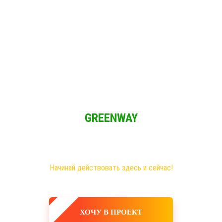
Решение для Социальных сетей
и мы имеем возможность зарабатывать при свободном графике из 
GREENWAY
Новая эра на рынке сетевого бизнеса!
Самые большие возможности именно здесь!
Хочешь построить свое дело, в том числе в интернете?
Начинай действовать здесь и сейчас!
ХОЧУ В ПРОЕКТ