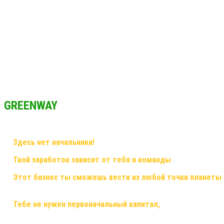
GREENWAY
✅
Здесь нет начальника!
Здесь грамотный наставник и дружная
✅
Твой заработок зависит от тебя и команды
, здесь ты смож
✅
Этот бизнес ты сможешь вести из любой точки планеты
смартфон,планшет,ноутбук или компьютер и интернет!
✅
Тебе не нужен первоначальный капитал,
помещения, офисы,
бухгалтерскими расчетами! Это все делает для тебя и за тебя ко