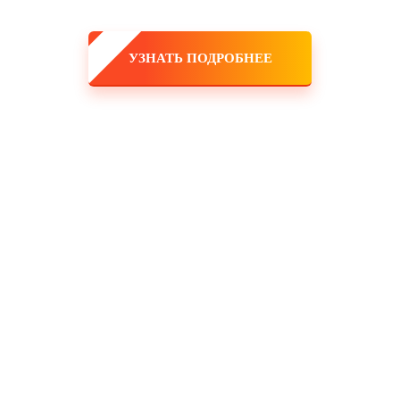
УЗНАТЬ ПОДРОБНЕЕ
 команда!
ешь заработать большие деньги, и тебе никто не поставит рамки! 
, и он будет только укрепляться! Это именно тот самый случай, ко
 закупка товара, оборудования, услуги маркетологов и рекламодат
мпания!