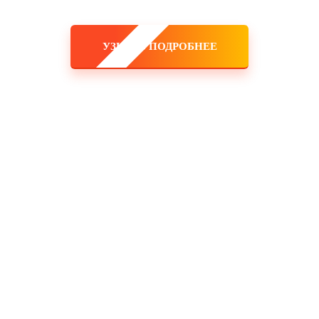
УЗНАТЬ ПОДРОБНЕЕ
 команда!
ешь заработать большие деньги, и тебе никто не поставит рамки! 
, и он будет только укрепляться! Это именно тот самый случай, ко
 закупка товара, оборудования, услуги маркетологов и рекламодат
мпания!