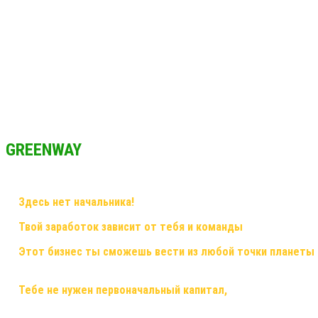
GREENWAY
✅
Здесь нет начальника!
Здесь грамотный наставник и дружная
✅
Твой заработок зависит от тебя и команды
, здесь ты смож
✅
Этот бизнес ты сможешь вести из любой точки планеты
смартфон,планшет,ноутбук или компьютер и интернет!
✅
Тебе не нужен первоначальный капитал,
помещения, офисы,
бухгалтерскими расчетами! Это все делает для тебя и за тебя ко