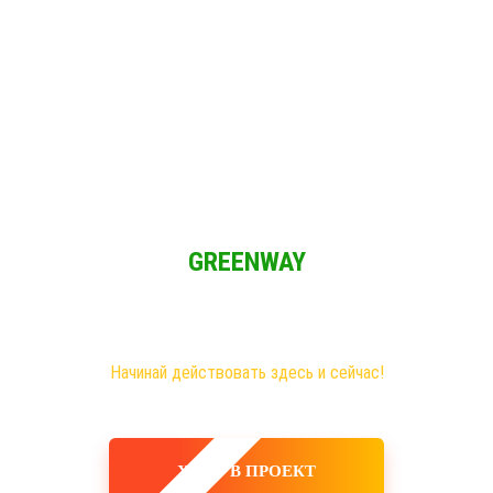
Решение для Социальных сетей
и мы имеем возможность зарабатывать при свободном графике из 
GREENWAY
Новая эра на рынке сетевого бизнеса!
Самые большие возможности именно здесь!
Хочешь построить свое дело, в том числе в интернете?
Начинай действовать здесь и сейчас!
ХОЧУ В ПРОЕКТ