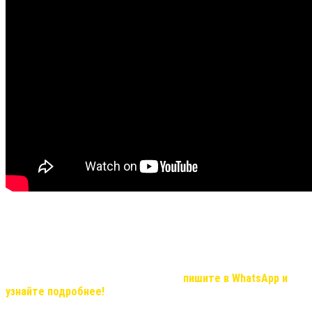
Не все видео передают хорошую видимость результата и
эффекта, но в реальности, мы вас уверяем результат
удивительный!
Если Вас, заинтересовала продукция компании и вы хотите
узнать о возможностях иметь дополнительный доход, который с
нашей командой станет реальностью,
пишите в WhatsApp и
узнайте подробнее!