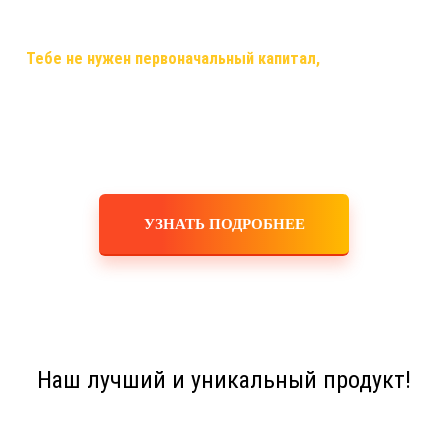
самый случай, когда ты строишь свой бизнес, используя только
смартфон,планшет,ноутбук или компьютер и интернет!
✅
Тебе не нужен первоначальный капитал,
помещения,
офисы, закупка товара, оборудования, услуги маркетологов и
рекламодателей! Ты не занимаешься производством,
логистикой, персоналом, бухгалтерскими расчетами! Это все
делает для тебя и за тебя компания!
УЗНАТЬ ПОДРОБНЕЕ
Наш лучший и уникальный продукт!