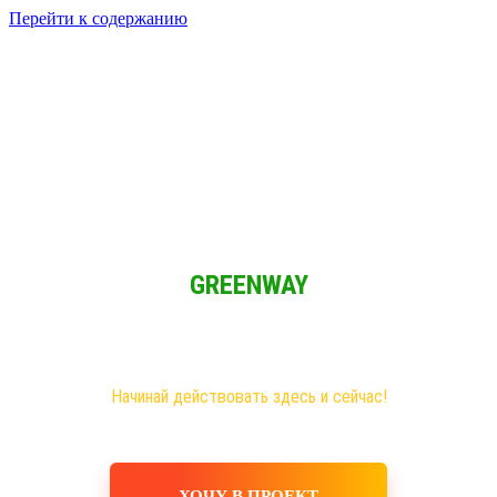
Перейти к содержанию
Решение для Социальных сетей
Мы обычные люди и мы имеем возможность зарабатывать при
свободном графике из любой точки мира!
GREENWAY
Новая эра на рынке сетевого бизнеса!
Самые большие возможности именно здесь!
Хочешь построить свое дело, в том числе в интернете?
Начинай действовать здесь и сейчас!
ХОЧУ В ПРОЕКТ