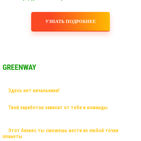
УЗНАТЬ ПОДРОБНЕЕ
GREENWAY
✅
Здесь нет начальника!
Здесь грамотный наставник и
дружная команда!
✅
Твой заработок зависит от тебя и команды
, здесь ты
сможешь заработать большие деньги, и тебе никто не поставит
рамки! Рост в заработке не имеет потолка!
✅
Этот бизнес ты сможешь вести из любой точки
планеты
, и он будет только укрепляться! Это именно тот