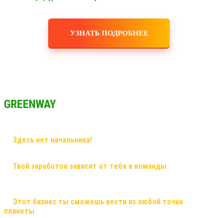
УЗНАТЬ ПОДРОБНЕЕ
GREENWAY
✅
Здесь нет начальника!
Здесь грамотный наставник и
дружная команда!
✅
Твой заработок зависит от тебя и команды
, здесь ты
сможешь заработать большие деньги, и тебе никто не поставит
рамки! Рост в заработке не имеет потолка!
✅
Этот бизнес ты сможешь вести из любой точки
планеты
, и он будет только укрепляться! Это именно тот