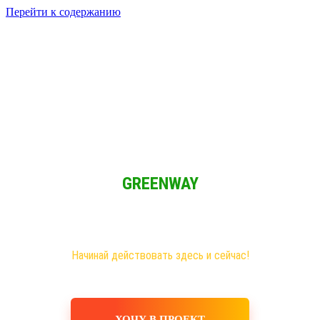
Перейти к содержанию
Решение для Социальных сетей
Мы обычные люди и мы имеем возможность зарабатывать при
свободном графике из любой точки мира!
GREENWAY
Новая эра на рынке сетевого бизнеса!
Самые большие возможности именно здесь!
Хочешь построить свое дело, в том числе в интернете?
Начинай действовать здесь и сейчас!
ХОЧУ В ПРОЕКТ