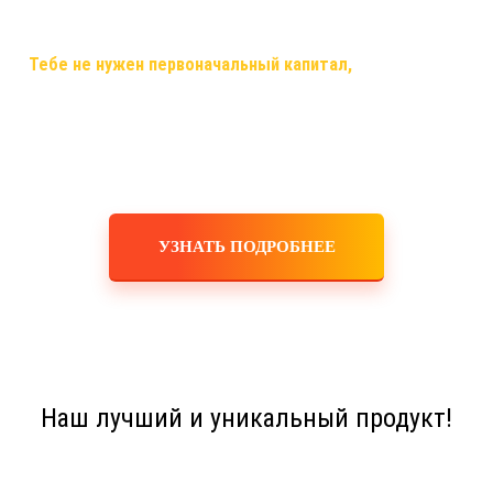
самый случай, когда ты строишь свой бизнес, используя только
смартфон,планшет,ноутбук или компьютер и интернет!
✅
Тебе не нужен первоначальный капитал,
помещения,
офисы, закупка товара, оборудования, услуги маркетологов и
рекламодателей! Ты не занимаешься производством,
логистикой, персоналом, бухгалтерскими расчетами! Это все
делает для тебя и за тебя компания!
УЗНАТЬ ПОДРОБНЕЕ
Наш лучший и уникальный продукт!