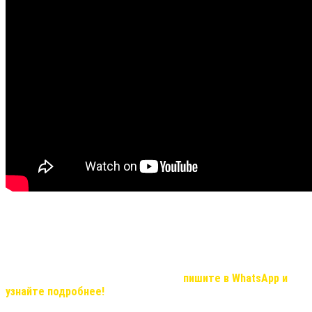
Не все видео передают хорошую видимость результата и
эффекта, но в реальности, мы вас уверяем результат
удивительный!
Если Вас, заинтересовала продукция компании и вы хотите
узнать о возможностях иметь дополнительный доход, который с
нашей командой станет реальностью,
пишите в WhatsApp и
узнайте подробнее!