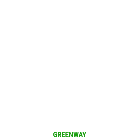
Решение для Социальных сетей
и мы имеем возможность зарабатывать при свободном графике из 
GREENWAY