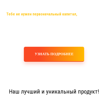
самый случай, когда ты строишь свой бизнес, используя только
смартфон,планшет,ноутбук или компьютер и интернет!
✅
Тебе не нужен первоначальный капитал,
помещения,
офисы, закупка товара, оборудования, услуги маркетологов и
рекламодателей! Ты не занимаешься производством,
логистикой, персоналом, бухгалтерскими расчетами! Это все
делает для тебя и за тебя компания!
УЗНАТЬ ПОДРОБНЕЕ
Наш лучший и уникальный продукт!