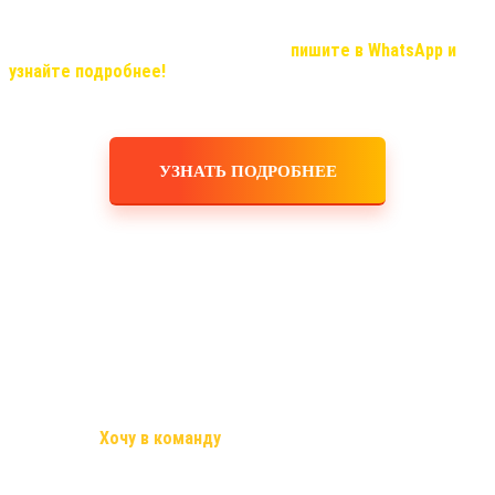
Если Вас, заинтересовала продукция компании и вы хотите
узнать о возможностях иметь дополнительный доход, который с
нашей командой станет реальностью,
пишите в WhatsApp и
узнайте подробнее!
УЗНАТЬ ПОДРОБНЕЕ
Стань частью моей команды
Используя простые инструменты, Вы сможете приглашать
партнёров через интернет.
Это лучшее предложение, поверь!
Напиши «
Хочу в команду
«, и узнай все подробности этого
бизнеса!