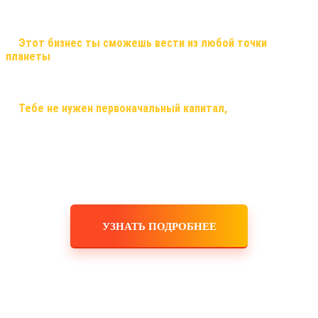
сможешь заработать большие деньги, и тебе никто не поставит
рамки! Рост в заработке не имеет потолка!
✅
Этот бизнес ты сможешь вести из любой точки
планеты
, и он будет только укрепляться! Это именно тот
самый случай, когда ты строишь свой бизнес, используя только
смартфон,планшет,ноутбук или компьютер и интернет!
✅
Тебе не нужен первоначальный капитал,
помещения,
офисы, закупка товара, оборудования, услуги маркетологов и
рекламодателей! Ты не занимаешься производством,
логистикой, персоналом, бухгалтерскими расчетами! Это все
делает для тебя и за тебя компания!
УЗНАТЬ ПОДРОБНЕЕ