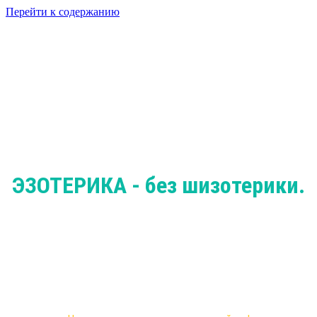
Перейти к содержанию
Привет, меня зовут Галина Торощина.
Я развиваюсь в нескольких направлениях и владею многими
знаниями, каждое из которых призваны помочь человеку.
ЭЗОТЕРИКА - без шизотерики.
ЧАКРОАНАЛИЗ.
ЭНЕРГОПРАКТИКА.
ТАРО.
СВЕЧИ.