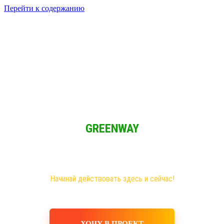
Перейти к содержанию
Решение для Социальных сетей
Мы обычные люди и мы имеем возможность зарабатывать при
свободном графике из любой точки мира!
GREENWAY
Новая эра на рынке сетевого бизнеса!
Самые большие возможности именно здесь!
Хочешь построить свое дело, в том числе в интернете?
Начинай действовать здесь и сейчас!
ХОЧУ В ПРОЕКТ