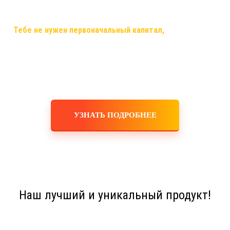
самый случай, когда ты строишь свой бизнес, используя только
смартфон,планшет,ноутбук или компьютер и интернет!
✅
Тебе не нужен первоначальный капитал,
помещения,
офисы, закупка товара, оборудования, услуги маркетологов и
рекламодателей! Ты не занимаешься производством,
логистикой, персоналом, бухгалтерскими расчетами! Это все
делает для тебя и за тебя компания!
УЗНАТЬ ПОДРОБНЕЕ
Наш лучший и уникальный продукт!