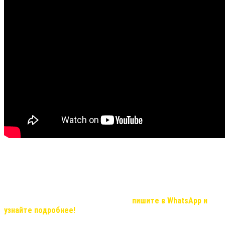
Не все видео передают хорошую видимость результата и
эффекта, но в реальности, мы вас уверяем результат
удивительный!
Если Вас, заинтересовала продукция компании и вы хотите
узнать о возможностях иметь дополнительный доход, который с
нашей командой станет реальностью,
пишите в WhatsApp и
узнайте подробнее!