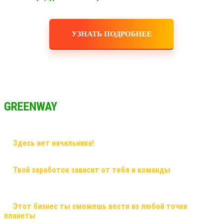
УЗНАТЬ ПОДРОБНЕЕ
GREENWAY
✅
Здесь нет начальника!
Здесь грамотный наставник и
дружная команда!
✅
Твой заработок зависит от тебя и команды
, здесь ты
сможешь заработать большие деньги, и тебе никто не поставит
рамки! Рост в заработке не имеет потолка!
✅
Этот бизнес ты сможешь вести из любой точки
планеты
, и он будет только укрепляться! Это именно тот