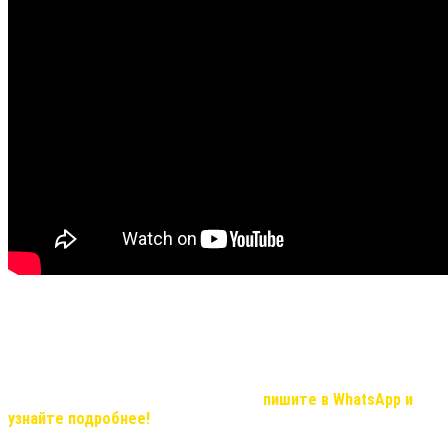
Не все видео передают хорошую видимость результата и
эффекта, но в реальности, мы вас уверяем результат
удивительный!
Если Вас, заинтересовала продукция компании и вы хотите
узнать о возможностях иметь дополнительный доход, который с
нашей командой станет реальностью,
пишите в WhatsApp и
узнайте подробнее!