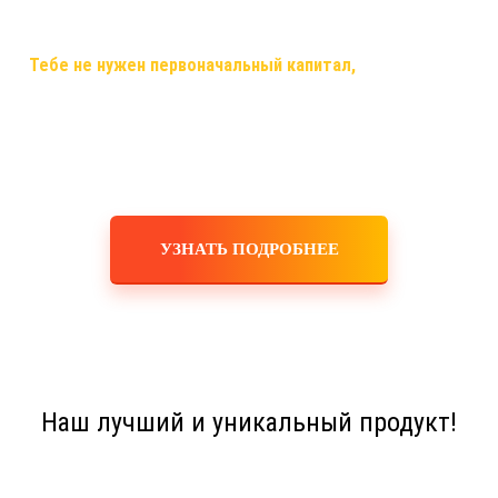
самый случай, когда ты строишь свой бизнес, используя только
смартфон,планшет,ноутбук или компьютер и интернет!
✅
Тебе не нужен первоначальный капитал,
помещения,
офисы, закупка товара, оборудования, услуги маркетологов и
рекламодателей! Ты не занимаешься производством,
логистикой, персоналом, бухгалтерскими расчетами! Это все
делает для тебя и за тебя компания!
УЗНАТЬ ПОДРОБНЕЕ
Наш лучший и уникальный продукт!