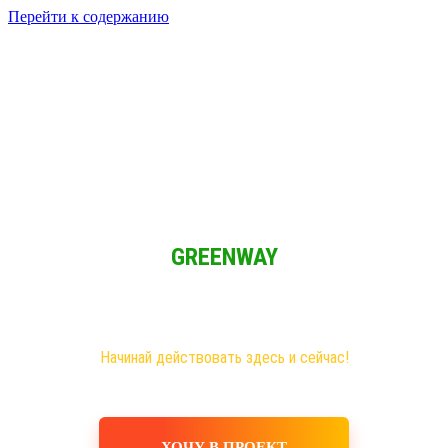
Перейти к содержанию
Решение для Социальных сетей
Мы обычные люди и мы имеем возможность зарабатывать при
свободном графике из любой точки мира!
GREENWAY
Новая эра на рынке сетевого бизнеса!
Самые большие возможности именно здесь!
Хочешь построить свое дело, в том числе в интернете?
Начинай действовать здесь и сейчас!
ХОЧУ В ПРОЕКТ