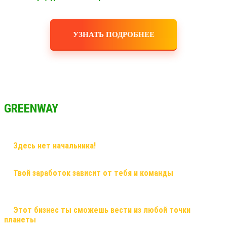
УЗНАТЬ ПОДРОБНЕЕ
GREENWAY
✅
Здесь нет начальника!
Здесь грамотный наставник и
дружная команда!
✅
Твой заработок зависит от тебя и команды
, здесь ты
сможешь заработать большие деньги, и тебе никто не поставит
рамки! Рост в заработке не имеет потолка!
✅
Этот бизнес ты сможешь вести из любой точки
планеты
, и он будет только укрепляться! Это именно тот