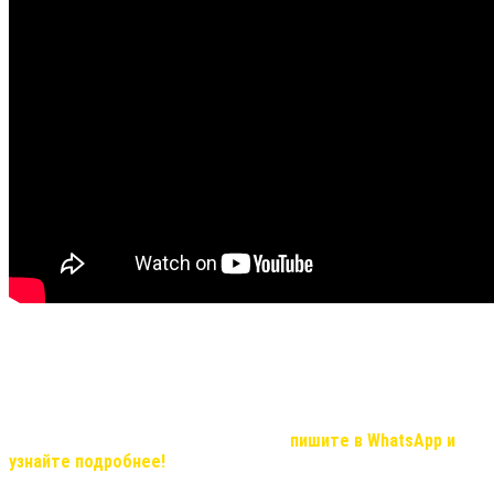
Не все видео передают хорошую видимость результата и
эффекта, но в реальности, мы вас уверяем результат
удивительный!
Если Вас, заинтересовала продукция компании и вы хотите
узнать о возможностях иметь дополнительный доход, который с
нашей командой станет реальностью,
пишите в WhatsApp и
узнайте подробнее!