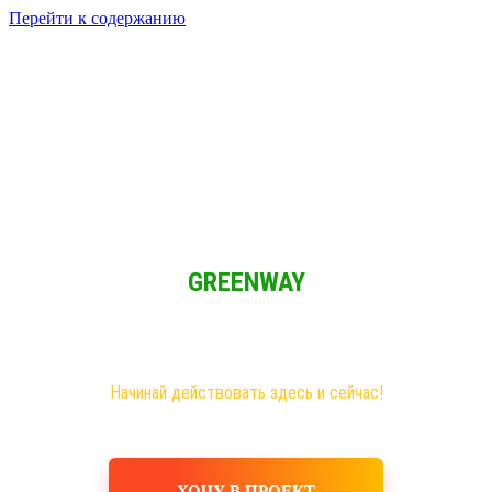
Перейти к содержанию
Решение для Социальных сетей
Мы обычные люди и мы имеем возможность зарабатывать при
свободном графике из любой точки мира!
GREENWAY
Новая эра на рынке сетевого бизнеса!
Самые большие возможности именно здесь!
Хочешь построить свое дело, в том числе в интернете?
Начинай действовать здесь и сейчас!
ХОЧУ В ПРОЕКТ