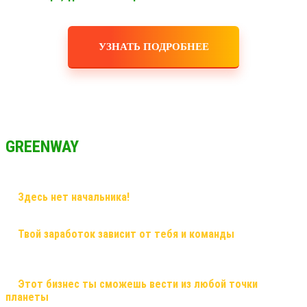
УЗНАТЬ ПОДРОБНЕЕ
GREENWAY
✅
Здесь нет начальника!
Здесь грамотный наставник и
дружная команда!
✅
Твой заработок зависит от тебя и команды
, здесь ты
сможешь заработать большие деньги, и тебе никто не поставит
рамки! Рост в заработке не имеет потолка!
✅
Этот бизнес ты сможешь вести из любой точки
планеты
, и он будет только укрепляться! Это именно тот