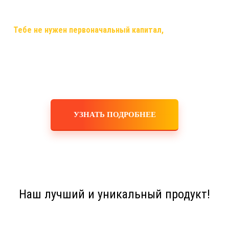
самый случай, когда ты строишь свой бизнес, используя только
смартфон,планшет,ноутбук или компьютер и интернет!
✅
Тебе не нужен первоначальный капитал,
помещения,
офисы, закупка товара, оборудования, услуги маркетологов и
рекламодателей! Ты не занимаешься производством,
логистикой, персоналом, бухгалтерскими расчетами! Это все
делает для тебя и за тебя компания!
УЗНАТЬ ПОДРОБНЕЕ
Наш лучший и уникальный продукт!