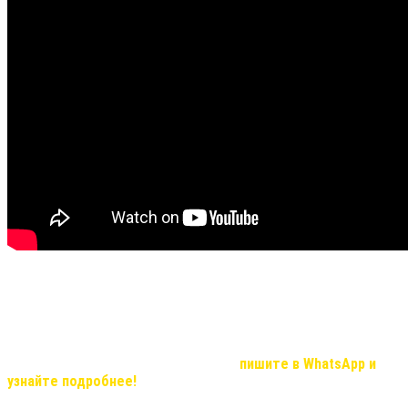
Не все видео передают хорошую видимость результата и
эффекта, но в реальности, мы вас уверяем результат
удивительный!
Если Вас, заинтересовала продукция компании и вы хотите
узнать о возможностях иметь дополнительный доход, который с
нашей командой станет реальностью,
пишите в WhatsApp и
узнайте подробнее!