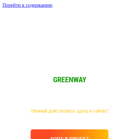
Перейти к содержанию
Решение для Социальных сетей
Мы обычные люди и мы имеем возможность зарабатывать при
свободном графике из любой точки мира!
GREENWAY
Новая эра на рынке сетевого бизнеса!
Самые большие возможности именно здесь!
Хочешь построить свое дело, в том числе в интернете?
Начинай действовать здесь и сейчас!
ХОЧУ В ПРОЕКТ