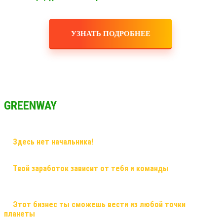
УЗНАТЬ ПОДРОБНЕЕ
GREENWAY
✅
Здесь нет начальника!
Здесь грамотный наставник и
дружная команда!
✅
Твой заработок зависит от тебя и команды
, здесь ты
сможешь заработать большие деньги, и тебе никто не поставит
рамки! Рост в заработке не имеет потолка!
✅
Этот бизнес ты сможешь вести из любой точки
планеты
, и он будет только укрепляться! Это именно тот