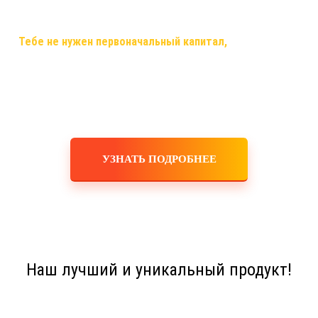
самый случай, когда ты строишь свой бизнес, используя только
смартфон,планшет,ноутбук или компьютер и интернет!
✅
Тебе не нужен первоначальный капитал,
помещения,
офисы, закупка товара, оборудования, услуги маркетологов и
рекламодателей! Ты не занимаешься производством,
логистикой, персоналом, бухгалтерскими расчетами! Это все
делает для тебя и за тебя компания!
УЗНАТЬ ПОДРОБНЕЕ
Наш лучший и уникальный продукт!