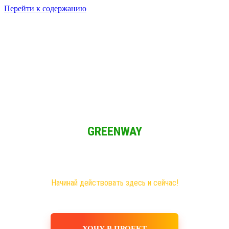
Перейти к содержанию
Решение для Социальных сетей
Мы обычные люди и мы имеем возможность зарабатывать при
свободном графике из любой точки мира!
GREENWAY
Новая эра на рынке сетевого бизнеса!
Самые большие возможности именно здесь!
Хочешь построить свое дело, в том числе в интернете?
Начинай действовать здесь и сейчас!
ХОЧУ В ПРОЕКТ