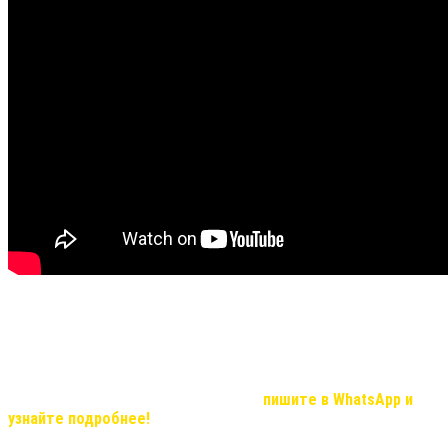
Не все видео передают хорошую видимость результата и
эффекта, но в реальности, мы вас уверяем результат
удивительный!
Если Вас, заинтересовала продукция компании и вы хотите
узнать о возможностях иметь дополнительный доход, который с
нашей командой станет реальностью,
пишите в WhatsApp и
узнайте подробнее!