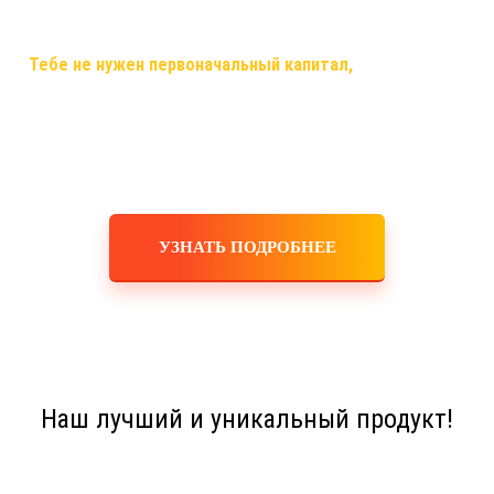
самый случай, когда ты строишь свой бизнес, используя только
смартфон,планшет,ноутбук или компьютер и интернет!
✅
Тебе не нужен первоначальный капитал,
помещения,
офисы, закупка товара, оборудования, услуги маркетологов и
рекламодателей! Ты не занимаешься производством,
логистикой, персоналом, бухгалтерскими расчетами! Это все
делает для тебя и за тебя компания!
УЗНАТЬ ПОДРОБНЕЕ
Наш лучший и уникальный продукт!