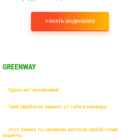
УЗНАТЬ ПОДРОБНЕЕ
GREENWAY
✅
Здесь нет начальника!
Здесь грамотный наставник и
дружная команда!
✅
Твой заработок зависит от тебя и команды
, здесь ты
сможешь заработать большие деньги, и тебе никто не поставит
рамки! Рост в заработке не имеет потолка!
✅
Этот бизнес ты сможешь вести из любой точки
планеты
, и он будет только укрепляться! Это именно тот